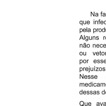
106
D
111
A
116
B
121
B