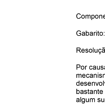
146
A
151
A
156
C
161
B
166
D