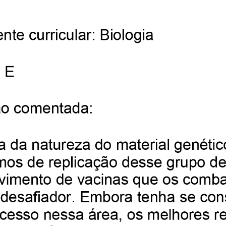
147
148
149
150
B
C
D
152
153
154
155
B
E
C
157
158
159
160
A
C
D
162
163
164
165
D
C
C
167
168
169
170
C
D
A