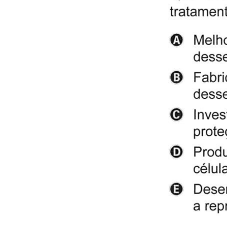
126
B
131
B
MATEMÁT
136
E
141
B