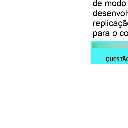
171
E
176
D
QUESTÃ