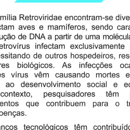
107
108
109
110
B
C
B
112
113
114
115
D
A
E
117
118
119
120
C
E
B
122
123
124
125
E
E
B