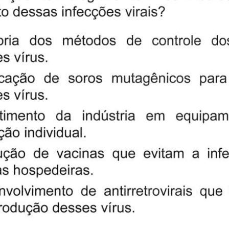
127
128
129
130
E
E
C
132
133
134
135
D
A
D
ICA E SUAS TECNOLOGIAS
137
138
139
140
E
E
A
142
143
144
145
E
B
A