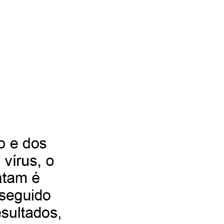
B
E
C
E
B