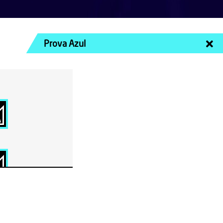
Prova Azul
A
D
D