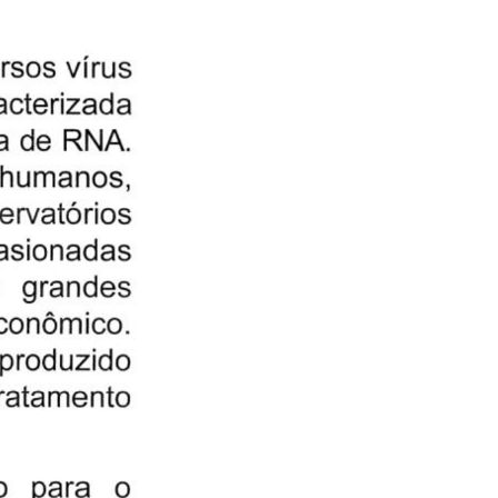
D
A
A
C