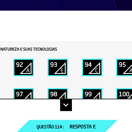
A NATUREZA E SUAS TECNOLOGIAS
92
93
94
95
A
E
C
97
98
99
100
D
E
A
102
103
104
105
RESPOSTA E
QUESTÃO
114
:
B
C
D