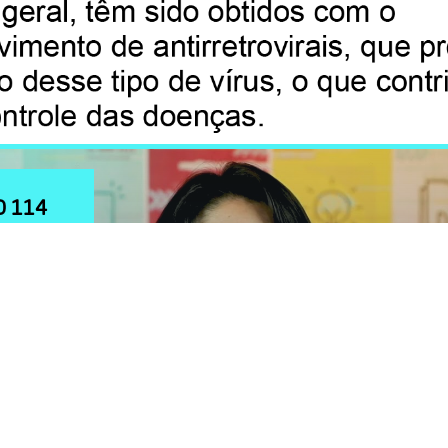
172
173
174
175
D
E
C
177
178
179
180
D
B
A
O 114