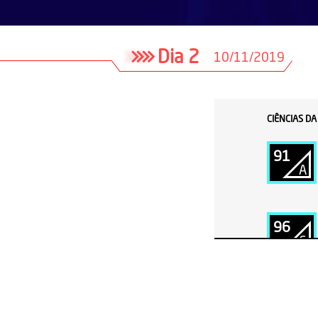
Dia 2
10/11/2019
CIÊNCIAS D
91
A
96
C
101
C