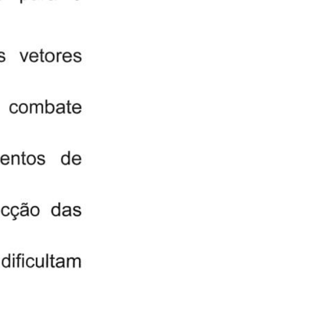
E
C
D
C