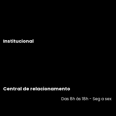
Educadores
Projeto de Vida
Educação Financeira
Soluções Educação
PNLD
Pública
Institucional
Sobre nós
Imprensa
Premiações
Trabalhe na FTD
Grupo Marista
Parcerias e Inovação
Blog
Central de relacionamento
Ligue: 0800 772 2300
Das 8h às 18h - Seg a sex