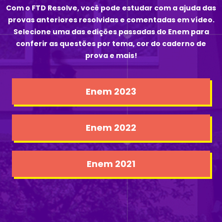
Com o FTD Resolve, você pode estudar com a ajuda das
provas anteriores resolvidas e comentadas em vídeo.
Selecione uma das edições passadas do Enem para
conferir as questões por tema, cor do caderno de
prova e mais!
Enem 2023
Enem 2022
Enem 2021