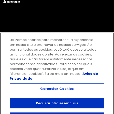
Acesse
Contato
Loja Online
Privacidade e Proteção
Termos de Uso
de Dados
Utilizamos cookies para melhorar sua experiência
em nosso site e promover os nossos serviços. Ao
permitir todos os cookies, você terá acesso a todas
as funcionalidades do site. Ao rejeitar os cookies,
aqueles que não forem estritamente necessários
permanecerão desativados. Para escolher quais
cookies você quer autorizar o uso, clique em
“Gerenciar cookies”. Saiba mais em nosso
Aviso de
Privacidade
Gerenciar Cookies
Recusar não essenciais
FTD Educação S/A: 61.186.490/0001-57 | Rua Rui Barbosa 156, Bela
Vista, São Paulo / SP - CEP 01326-010