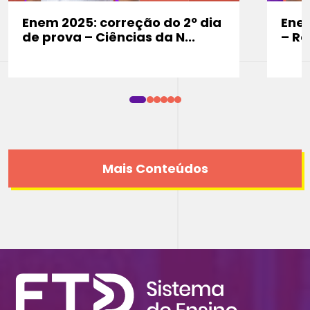
Enem 2025: correção do 2º dia
Enem
de prova – Ciências da N...
– Re
Mais Conteúdos