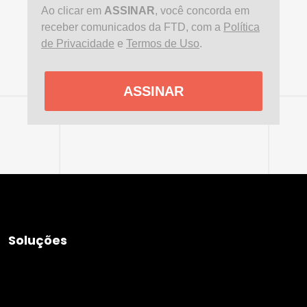
Ao clicar em
ASSINAR
, você concorda em
receber comunicados da FTD, com a
Política
de Privacidade
e
Termos de Uso
.
ASSINAR
Soluções
Didáticos
Literatura
Idiomas
Sistemas de Ensino
Aprendizagem Digital
Formação de