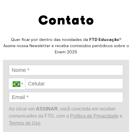
Contato
Quer ficar por dentro das novidades da
FTD Educação
?
Assine nossa Newsletter e receba conteúdos periódicos sobre o
Enem 2025
Ao clicar em
ASSINAR
, você concorda em receber
comunicados da FTD, com a
Política de Privacidade
e
Termos de Uso
.