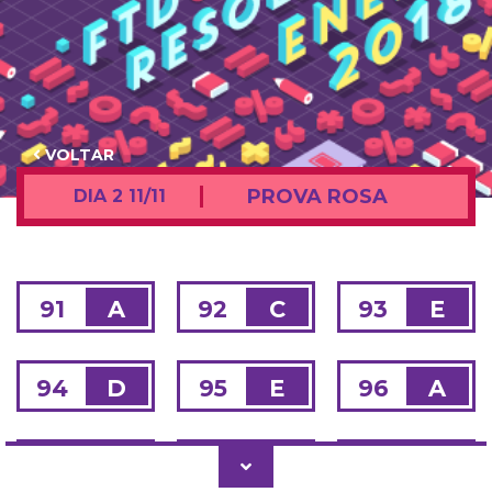
VOLTAR
PROVA ROSA
DIA 2 11/11
91
A
92
C
93
E
94
D
95
E
96
A
97
E
98
A
99
E