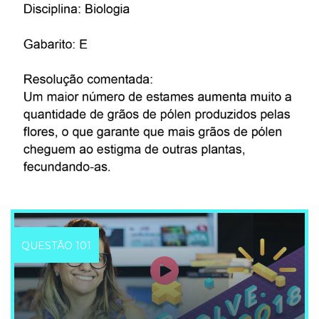
118
D
119
D
120
A
121
B
122
C
123
C
124
A
125
C
126
B
127
C
128
A
129
C
130
E
131
B
132
D
QUESTÃO 101
133
E
134
B
135
B