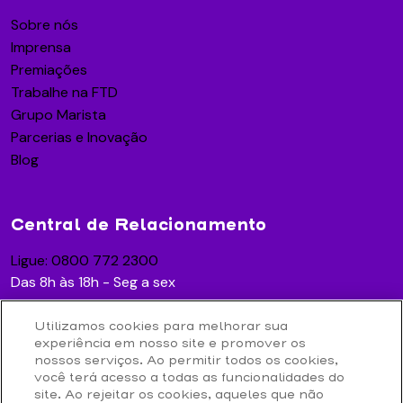
Sobre nós
Imprensa
Premiações
Trabalhe na FTD
Grupo Marista
Parcerias e Inovação
Blog
Central de Relacionamento
Ligue: 0800 772 2300
Das 8h às 18h - Seg a sex
Utilizamos cookies para melhorar sua
experiência em nosso site e promover os
Acesse
nossos serviços. Ao permitir todos os cookies,
você terá acesso a todas as funcionalidades do
Contato
site. Ao rejeitar os cookies, aqueles que não