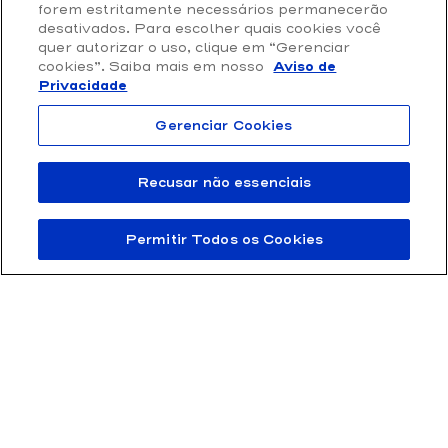
Loja Online
forem estritamente necessários permanecerão
Privacidade e Proteção de Dados
desativados. Para escolher quais cookies você
quer autorizar o uso, clique em “Gerenciar
Termos de Uso
cookies”. Saiba mais em nosso
Aviso de
Privacidade
Gerenciar Cookies
Recusar não essenciais
Permitir Todos os Cookies
FTD Educação S/A 61.186.490/0001-57 | Rua Rui Barbosa 156, Bela Vista,
São Paulo / SP – CEP 01326-010
© 2011 – 2025 FTD – Todos os direitos reservados.