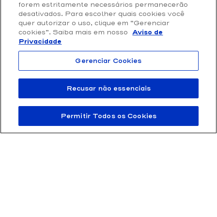
Loja Online
forem estritamente necessários permanecerão
Privacidade e Proteção de Dados
desativados. Para escolher quais cookies você
quer autorizar o uso, clique em “Gerenciar
Termos de Uso
cookies”. Saiba mais em nosso
Aviso de
Privacidade
Gerenciar Cookies
Recusar não essenciais
Permitir Todos os Cookies
FTD Educação S/A 61.186.490/0001-57 | Rua Rui Barbosa 156, Bela Vista,
São Paulo / SP – CEP 01326-010
© 2011 – 2025 FTD – Todos os direitos reservados.