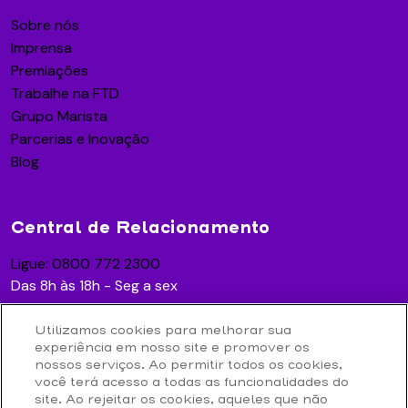
Sobre nós
Imprensa
Premiações
Trabalhe na FTD
Grupo Marista
Parcerias e Inovação
Blog
Central de Relacionamento
Ligue: 0800 772 2300
Das 8h às 18h - Seg a sex
Utilizamos cookies para melhorar sua
experiência em nosso site e promover os
Acesse
nossos serviços. Ao permitir todos os cookies,
você terá acesso a todas as funcionalidades do
Contato
site. Ao rejeitar os cookies, aqueles que não