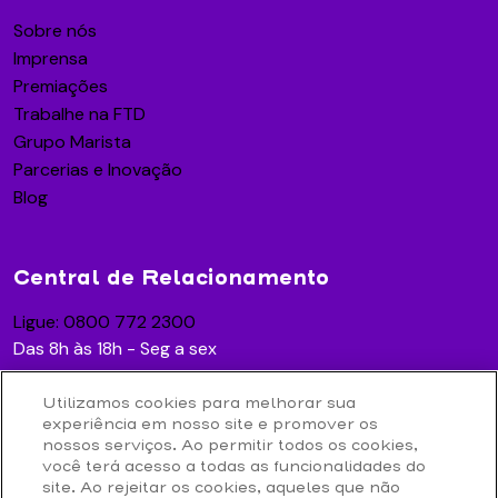
Sobre nós
Imprensa
Premiações
Trabalhe na FTD
Grupo Marista
Parcerias e Inovação
Blog
Central de Relacionamento
Ligue: 0800 772 2300
Das 8h às 18h - Seg a sex
Utilizamos cookies para melhorar sua
experiência em nosso site e promover os
Acesse
nossos serviços. Ao permitir todos os cookies,
você terá acesso a todas as funcionalidades do
Contato
site. Ao rejeitar os cookies, aqueles que não