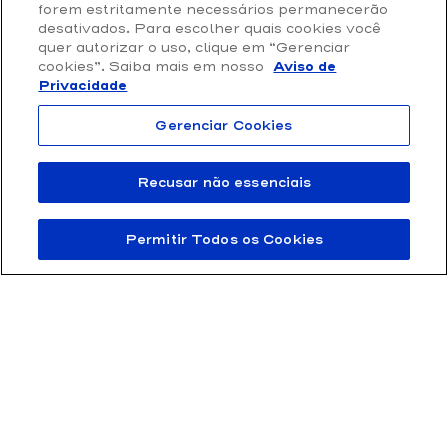
Loja Online
forem estritamente necessários permanecerão
Privacidade e Proteção de Dados
desativados. Para escolher quais cookies você
quer autorizar o uso, clique em “Gerenciar
Termos de Uso
cookies”. Saiba mais em nosso
Aviso de
Privacidade
Gerenciar Cookies
Recusar não essenciais
Permitir Todos os Cookies
FTD Educação S/A 61.186.490/0001-57 | Rua Rui Barbosa 156, Bela Vista,
São Paulo / SP – CEP 01326-010
© 2011 – 2025 FTD – Todos os direitos reservados.