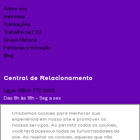
Sobre nós
Imprensa
Premiações
Trabalhe na FTD
Grupo Marista
Parcerias e Inovação
Blog
Central de Relacionamento
Ligue: 0800 772 2300
Das 8h às 18h - Seg a sex
Utilizamos cookies para melhorar sua
experiência em nosso site e promover os
Acesse
nossos serviços. Ao permitir todos os cookies,
você terá acesso a todas as funcionalidades do
Contato
site. Ao rejeitar os cookies, aqueles que não