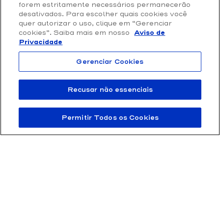
Loja Online
forem estritamente necessários permanecerão
Privacidade e Proteção de Dados
desativados. Para escolher quais cookies você
quer autorizar o uso, clique em “Gerenciar
Termos de Uso
cookies”. Saiba mais em nosso
Aviso de
Privacidade
Gerenciar Cookies
Recusar não essenciais
Permitir Todos os Cookies
FTD Educação S/A 61.186.490/0001-57 | Rua Rui Barbosa 156, Bela Vista,
São Paulo / SP – CEP 01326-010
© 2011 – 2025 FTD – Todos os direitos reservados.