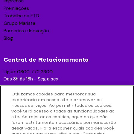
Imprensa
Premiações
Trabalhe na FTD
Grupo Marista
Parcerias e Inovação
Blog
Central de Relacionamento
Ligue: 0800 772 2300
Das 8h às 18h - Seg a sex
Utilizamos cookies para melhorar sua
experiência em nosso site e promover os
Acesse
nossos serviços. Ao permitir todos os cookies,
você terá acesso a todas as funcionalidades do
Contato
site. Ao rejeitar os cookies, aqueles que não
Loja Online
forem estritamente necessários permanecerão
Privacidade e Proteção de Dados
desativados. Para escolher quais cookies você
Termos de Uso
quer autorizar o uso, clique em “Gerenciar