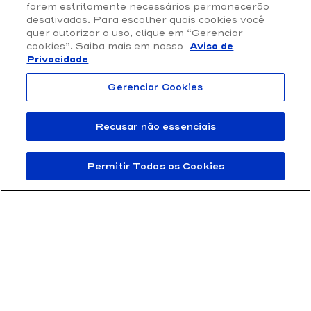
Loja Online
forem estritamente necessários permanecerão
Privacidade e Proteção de Dados
desativados. Para escolher quais cookies você
quer autorizar o uso, clique em “Gerenciar
Termos de Uso
cookies”. Saiba mais em nosso
Aviso de
Privacidade
Gerenciar Cookies
Recusar não essenciais
Permitir Todos os Cookies
FTD Educação S/A 61.186.490/0001-57 | Rua Rui Barbosa 156, Bela Vista,
São Paulo / SP – CEP 01326-010
© 2011 – 2025 FTD – Todos os direitos reservados.