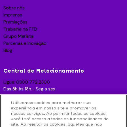
Sobre nós
Imprensa
Premiações
Trabalhe na FTD
Grupo Marista
Parcerias e Inovação
Blog
Central de Relacionamento
Ligue: 0800 772 2300
Das 8h às 18h - Seg a sex
Utilizamos cookies para melhorar sua
experiência em nosso site e promover os
Acesse
nossos serviços. Ao permitir todos os cookies,
você terá acesso a todas as funcionalidades do
Contato
site. Ao rejeitar os cookies, aqueles que não