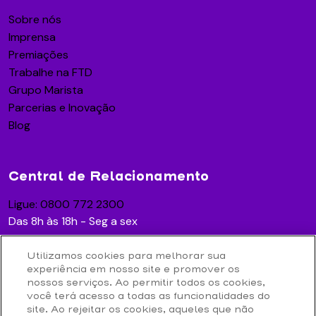
Sobre nós
Imprensa
Premiações
Trabalhe na FTD
Grupo Marista
Parcerias e Inovação
Blog
Central de Relacionamento
Ligue: 0800 772 2300
Das 8h às 18h - Seg a sex
Utilizamos cookies para melhorar sua
experiência em nosso site e promover os
Acesse
nossos serviços. Ao permitir todos os cookies,
você terá acesso a todas as funcionalidades do
Contato
site. Ao rejeitar os cookies, aqueles que não