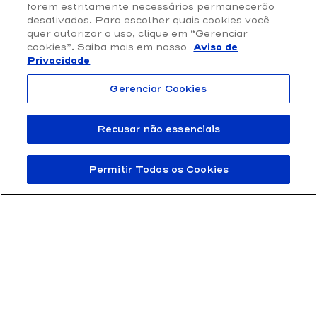
Loja Online
forem estritamente necessários permanecerão
Privacidade e Proteção de Dados
desativados. Para escolher quais cookies você
quer autorizar o uso, clique em “Gerenciar
Termos de Uso
cookies”. Saiba mais em nosso
Aviso de
Privacidade
Gerenciar Cookies
Recusar não essenciais
Permitir Todos os Cookies
FTD Educação S/A 61.186.490/0001-57 | Rua Rui Barbosa 156, Bela Vista,
São Paulo / SP – CEP 01326-010
© 2011 – 2025 FTD – Todos os direitos reservados.