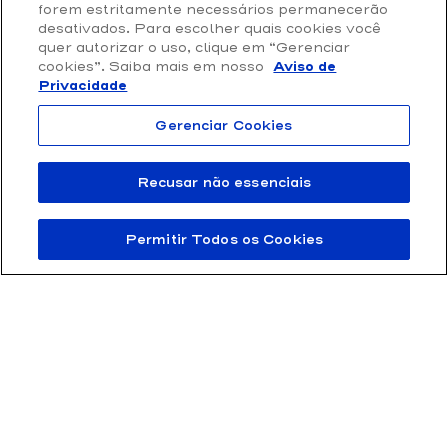
Loja Online
forem estritamente necessários permanecerão
Privacidade e Proteção de Dados
desativados. Para escolher quais cookies você
quer autorizar o uso, clique em “Gerenciar
Termos de Uso
cookies”. Saiba mais em nosso
Aviso de
Privacidade
Gerenciar Cookies
Recusar não essenciais
Permitir Todos os Cookies
FTD Educação S/A 61.186.490/0001-57 | Rua Rui Barbosa 156, Bela Vista,
São Paulo / SP – CEP 01326-010
© 2011 – 2025 FTD – Todos os direitos reservados.