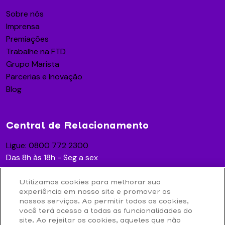
Sobre nós
Imprensa
Premiações
Trabalhe na FTD
Grupo Marista
Parcerias e Inovação
Blog
Central de Relacionamento
Ligue: 0800 772 2300
Das 8h às 18h - Seg a sex
Utilizamos cookies para melhorar sua
experiência em nosso site e promover os
Acesse
nossos serviços. Ao permitir todos os cookies,
você terá acesso a todas as funcionalidades do
Contato
site. Ao rejeitar os cookies, aqueles que não